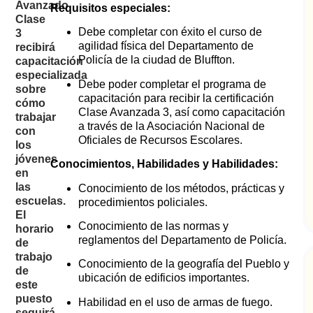
Avanzado
Requisitos especiales:
Clase
Debe completar con éxito el curso de
3
agilidad física del Departamento de
recibirá
Policía de la ciudad de Bluffton.
capacitación
especializada
Debe poder completar el programa de
sobre
capacitación para recibir la certificación
cómo
Clase Avanzada 3, así como capacitación
trabajar
a través de la Asociación Nacional de
con
Oficiales de Recursos Escolares.
los
jóvenes
Conocimientos, Habilidades y Habilidades:
en
las
Conocimiento de los métodos, prácticas y
escuelas.
procedimientos policiales.
El
Conocimiento de las normas y
horario
reglamentos del Departamento de Policía.
de
trabajo
Conocimiento de la geografía del Pueblo y
de
ubicación de edificios importantes.
este
puesto
Habilidad en el uso de armas de fuego.
seguirá