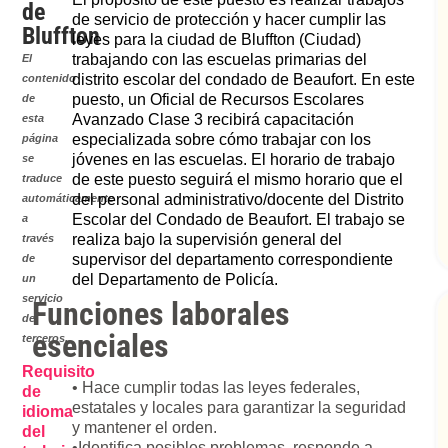
de
de servicio de protección y hacer cumplir las
Bluffton
leyes para la ciudad de Bluffton (Ciudad)
trabajando con las escuelas primarias del
El
distrito escolar del condado de Beaufort. En este
contenido
puesto, un Oficial de Recursos Escolares
de
Avanzado Clase 3 recibirá capacitación
esta
especializada sobre cómo trabajar con los
página
jóvenes en las escuelas. El horario de trabajo
se
de este puesto seguirá el mismo horario que el
traduce
del personal administrativo/docente del Distrito
automáticamente
Escolar del Condado de Beaufort. El trabajo se
a
realiza bajo la supervisión general del
través
supervisor del departamento correspondiente
de
del Departamento de Policía.
un
servicio
Funciones laborales
de
esenciales
terceros.
Requisito
• Hace cumplir todas las leyes federales,
de
estatales y locales para garantizar la seguridad
idioma
y mantener el orden.
del
•Identifica posibles problemas, responde a