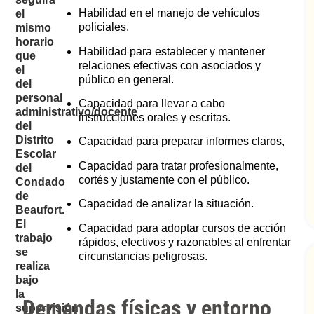
Habilidad en el manejo de vehículos
el
policiales.
mismo
horario
Habilidad para establecer y mantener
que
relaciones efectivas con asociados y
el
público en general.
del
personal
Capacidad para llevar a cabo
administrativo/docente
instrucciones orales y escritas.
del
Distrito
Capacidad para preparar informes claros,
Escolar
Capacidad para tratar profesionalmente,
del
cortés y justamente con el público.
Condado
de
Capacidad de analizar la situación.
Beaufort.
El
Capacidad para adoptar cursos de acción
trabajo
rápidos, efectivos y razonables al enfrentar
se
circunstancias peligrosas.
realiza
bajo
la
Demandas físicas y entorno
supervisión