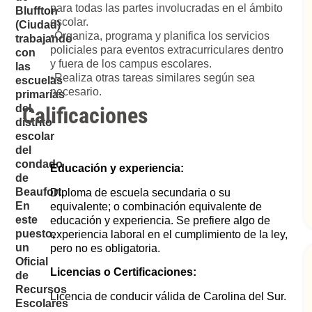
para todas las partes involucradas en el ámbito
Bluffton
escolar.
(Ciudad)
•Organiza, programa y planifica los servicios
trabajando
policiales para eventos extracurriculares dentro
con
y fuera de los campus escolares.
las
•Realiza otras tareas similares según sea
escuelas
necesario.
primarias
Calificaciones
del
distrito
escolar
del
condado
Educación y experiencia:
de
Beaufort.
Diploma de escuela secundaria o su
En
equivalente; o combinación equivalente de
este
educación y experiencia. Se prefiere algo de
puesto,
experiencia laboral en el cumplimiento de la ley,
un
pero no es obligatoria.
Oficial
Licencias o Certificaciones:
de
Recursos
Licencia de conducir válida de Carolina del Sur.
Escolares