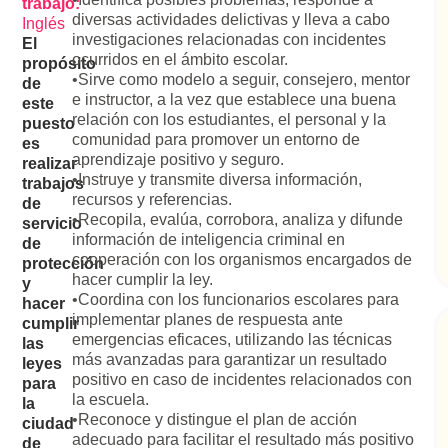
trabajo:
diversas actividades delictivas y lleva a cabo
Inglés
investigaciones relacionadas con incidentes
El
ocurridos en el ámbito escolar.
propósito
•Sirve como modelo a seguir, consejero, mentor
de
e instructor, a la vez que establece una buena
este
relación con los estudiantes, el personal y la
puesto
comunidad para promover un entorno de
es
aprendizaje positivo y seguro.
realizar
•Instruye y transmite diversa información,
trabajos
recursos y referencias.
de
•Recopila, evalúa, corrobora, analiza y difunde
servicio
información de inteligencia criminal en
de
cooperación con los organismos encargados de
protección
hacer cumplir la ley.
y
•Coordina con los funcionarios escolares para
hacer
implementar planes de respuesta ante
cumplir
emergencias eficaces, utilizando las técnicas
las
más avanzadas para garantizar un resultado
leyes
positivo en caso de incidentes relacionados con
para
la escuela.
la
•Reconoce y distingue el plan de acción
ciudad
adecuado para facilitar el resultado más positivo
de