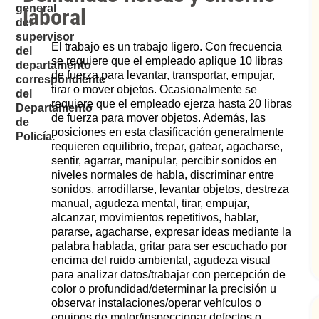
general
laboral
del
supervisor
El trabajo es un trabajo ligero. Con frecuencia
del
se requiere que el empleado aplique 10 libras
departamento
de fuerza para levantar, transportar, empujar,
correspondiente
tirar o mover objetos. Ocasionalmente se
del
requiere que el empleado ejerza hasta 20 libras
Departamento
de fuerza para mover objetos. Además, las
de
posiciones en esta clasificación generalmente
Policía.
requieren equilibrio, trepar, gatear, agacharse,
sentir, agarrar, manipular, percibir sonidos en
niveles normales de habla, discriminar entre
sonidos, arrodillarse, levantar objetos, destreza
manual, agudeza mental, tirar, empujar,
alcanzar, movimientos repetitivos, hablar,
pararse, agacharse, expresar ideas mediante la
palabra hablada, gritar para ser escuchado por
encima del ruido ambiental, agudeza visual
para analizar datos/trabajar con percepción de
color o profundidad/determinar la precisión u
observar instalaciones/operar vehículos o
equipos de motor/inspeccionar defectos o