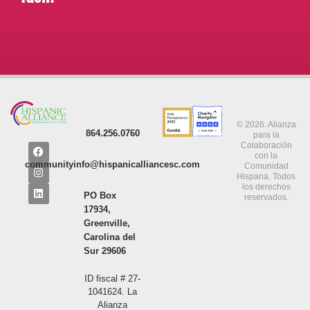
© 2026. Alianza
864.256.0760
para la
Colaboración
con la
communityinfo@hispanicalliancesc.com
Comunidad
Hispana. Todos
los derechos
PO Box
reservados.
17934,
Greenville,
Carolina del
Sur 29606
ID fiscal # 27-
1041624. La
Alianza