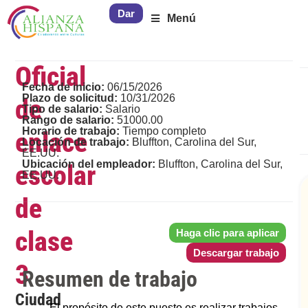
Dar
Menú
Oficial
Fecha de inicio:
06/15/2026
Plazo de solicitud:
10/31/2026
de
Tipo de salario:
Salario
Rango de salario:
51000.00
Horario de trabajo:
Tiempo completo
enlace
Locación de trabajo:
Bluffton, Carolina del Sur,
EE.UU.
Ubicación del empleador:
Bluffton, Carolina del Sur,
escolar
EE.UU.
de
clase
Haga clic para aplicar
Descargar trabajo
3
Resumen de trabajo
Ciudad
El propósito de este puesto es realizar trabajos